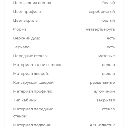
Цвет задних стенок
белый
Цвет профиля
серебристый
Цвет акрила
белый
Форма
четверть круга
Верхний душ
есть
Зеркало
есть
Передние стекла
матовые
Материал задних стенок
стекло
Материал дверей
стекло
Конструкция дверей
раздвижные
Материал профиля
алюминий
Тип кабины
закрытая
Материал передних
стекло
стенок
Материал поддона
АБС-пластик