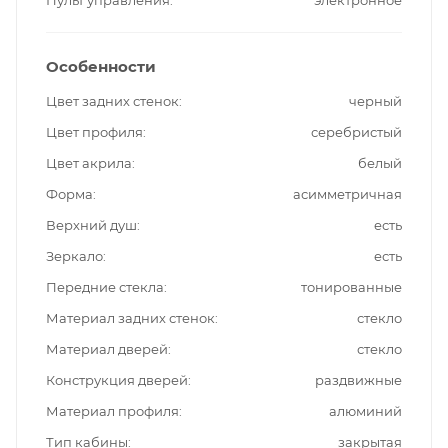
Особенности
Цвет задних стенок
черный
Цвет профиля
серебристый
Цвет акрила
белый
Форма
асимметричная
Верхний душ
есть
Зеркало
есть
Передние стекла
тонированные
Материал задних стенок
стекло
Материал дверей
стекло
Конструкция дверей
раздвижные
Материал профиля
алюминий
Тип кабины
закрытая