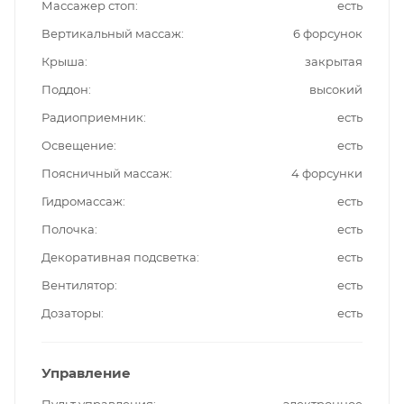
Массажер стоп
есть
Вертикальный массаж
6 форсунок
Крыша
закрытая
Поддон
высокий
Радиоприемник
есть
Освещение
есть
Поясничный массаж
4 форсунки
Гидромассаж
есть
Полочка
есть
Декоративная подсветка
есть
Вентилятор
есть
Дозаторы
есть
Управление
Пульт управления
электронное