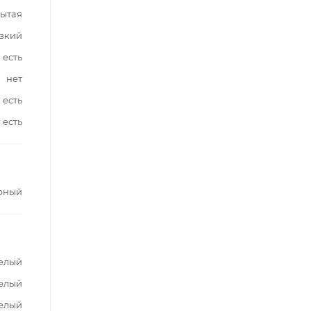
ытая
зкий
есть
нет
есть
есть
рный
елый
елый
елый