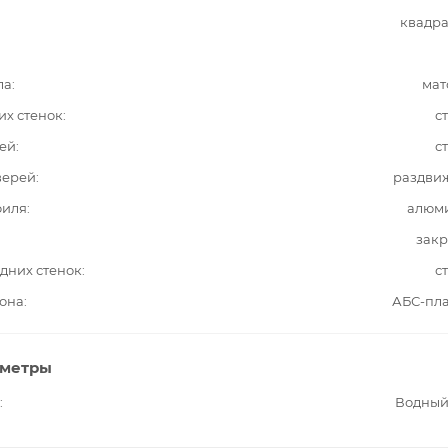
квадра
ла
мат
их стенок
с
ей
с
верей
раздви
филя
алюм
закр
дних стенок
с
она
АБС-пла
аметры
Водный