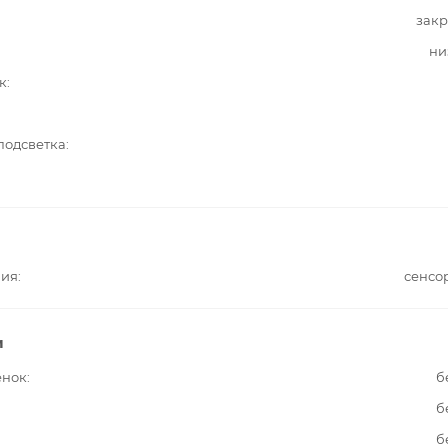
закр
ни
к
подсветка
ния
сенсо
и
енок
б
б
б