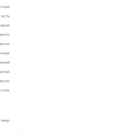
тная
есть
овые
текло
текло
жные
иний
ытая
текло
стик
 мир