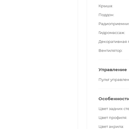
Крыша
Поддон
Радиоприемни
Гидромассаж
Декоративная 
Вентилятор
Управление
Пульт управле
Особенност
Цвет задних ст
Цвет профиля
Цвет акрила