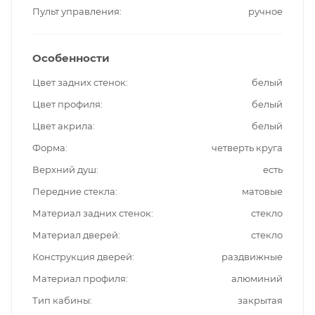
Пульт управления
ручное
Особенности
Цвет задних стенок
белый
Цвет профиля
белый
Цвет акрила
белый
Форма
четверть круга
Верхний душ
есть
Передние стекла
матовые
Материал задних стенок
стекло
Материал дверей
стекло
Конструкция дверей
раздвижные
Материал профиля
алюминий
Тип кабины
закрытая