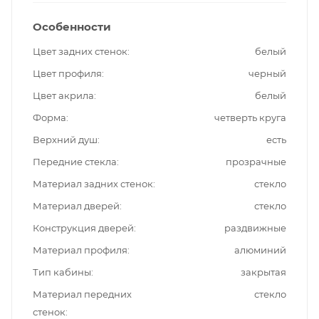
Особенности
Цвет задних стенок
белый
Цвет профиля
черный
Цвет акрила
белый
Форма
четверть круга
Верхний душ
есть
Передние стекла
прозрачные
Материал задних стенок
стекло
Материал дверей
стекло
Конструкция дверей
раздвижные
Материал профиля
алюминий
Тип кабины
закрытая
Материал передних
стекло
стенок