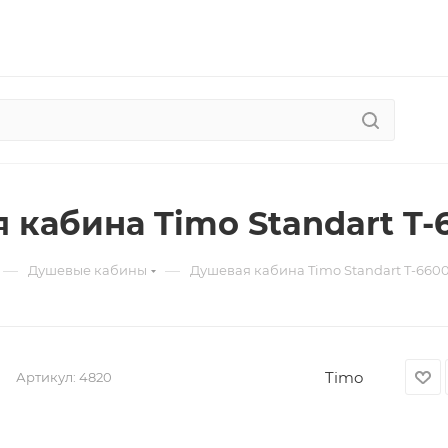
 кабина Timo Standart T-6
—
—
Душевые кабины
Душевая кабина Timo Standart T-6600
Timo
Артикул:
4820