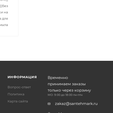
||Без
ки на
в для
мыла
ИНФОРМАЦИЯ
Временно
принимаем заказы
Вопрос-ответ
только через корзину
Политика
МО: 9:00 до 18:00 пн-птн
Карта сайта
zakaz@santehmark.ru