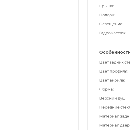
Крыша
Поддон
Освещение
Гидромассаж
Особенност
Цвет задних ст
Цвет профиля
Цвет акрила
Форма
Верхний душ
Передние стек
Материал задн
Материал двер