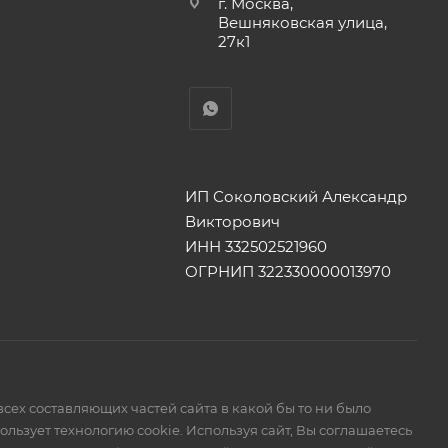
г. Москва,
Вешняковская улица,
27к1
ИП Соколовский Александр
Викторович
ИНН 332502521960
ОГРНИП 322330000013970
сех составляющих частей сайта в какой бы то ни было
ьзует технологию cookie. Используя сайт, Вы соглашаетесь