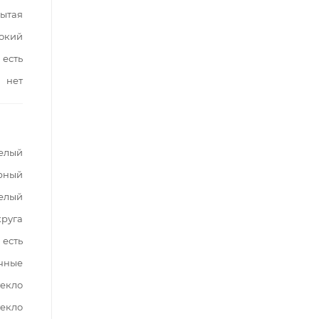
ытая
окий
есть
нет
елый
рный
елый
круга
есть
чные
текло
текло