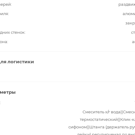
верей
раздви
филя
алюм
закр
дних стенок
с
она
а
ля логистики
аметры
Смеситель х/г вода||Смес
термостатический||Клик-к
сифоном||Штанга (держатель р
лейки) регулируемая по выс