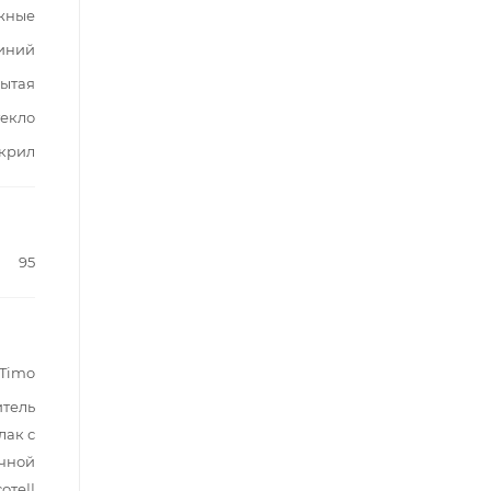
жные
иний
ытая
текло
крил
95
Timo
итель
лак с
учной
оте||