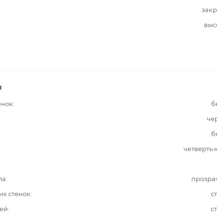
закр
выс
и
енок
б
че
б
четверть 
ла
прозра
их стенок
с
ей
с