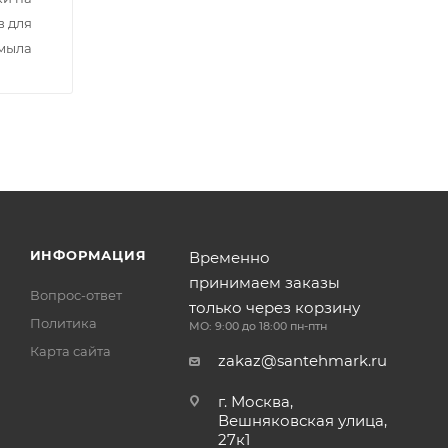
в для
мыла
ИНФОРМАЦИЯ
Временно
принимаем заказы
Вопрос-ответ
только через корзину
Политика
МО: 9:00 до 18:00 пн-птн
Карта сайта
zakaz@santehmark.ru
г. Москва,
Вешняковская улица,
27к1