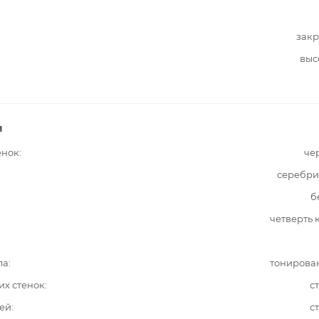
закр
выс
и
енок
че
серебри
б
четверть 
ла
тонирова
их стенок
с
ей
с