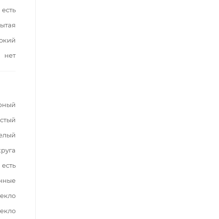
есть
ытая
окий
нет
рный
стый
елый
круга
есть
нные
текло
текло