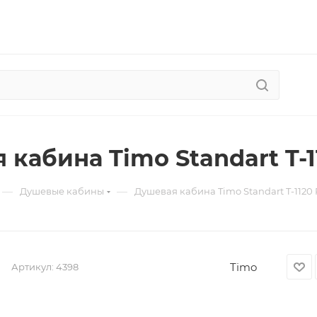
кабина Timo Standart T-11
—
—
Душевые кабины
Душевая кабина Timo Standart T-1120 
Timo
Артикул:
4398