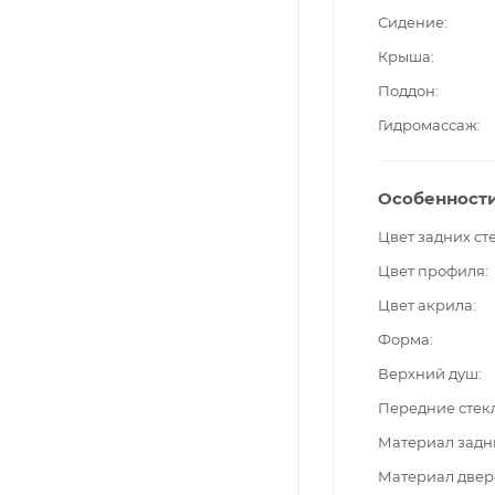
Сидение
Крыша
Поддон
Гидромассаж
Особенност
Цвет задних ст
Цвет профиля
Цвет акрила
Форма
Верхний душ
Передние стек
Материал задн
Материал двер