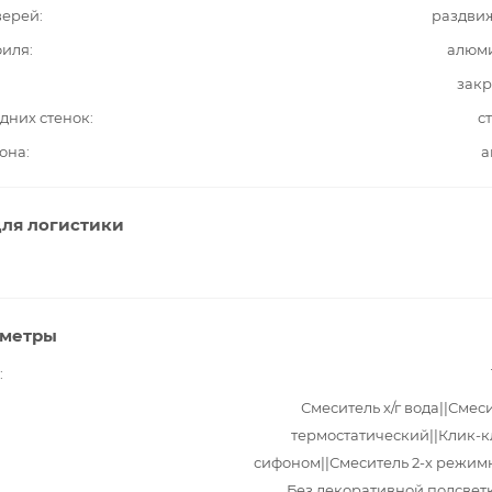
верей
раздви
филя
алюм
закр
дних стенок
с
она
а
ля логистики
аметры
Смеситель х/г вода||Смес
термостатический||Клик-к
сифоном||Смеситель 2-х режим
Без декоративной подсвет