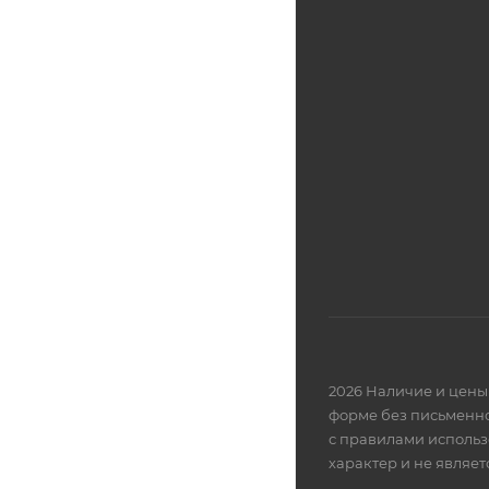
2026 Наличие и цены 
форме без письменно
с правилами использ
характер и не являе