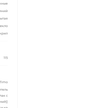
жные
иний
ытая
текло
крил
115
Timo
итель
лак с
ный||
ки на