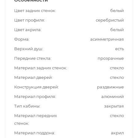
Цвет задних стенок
белый
Цвет профиля
серебристый
Цвет акрила
белый
Форма
асимметричная
Верхний душ
есть
Передние стекла
прозрачные
Материал задних стенок
стекло
Материал дверей
стекло
Конструкция дверей
раздвижные
Материал профиля
алюминий
Тип кабины
закрытая
Материал передних
стекло
стенок
Материал поддона
акрил