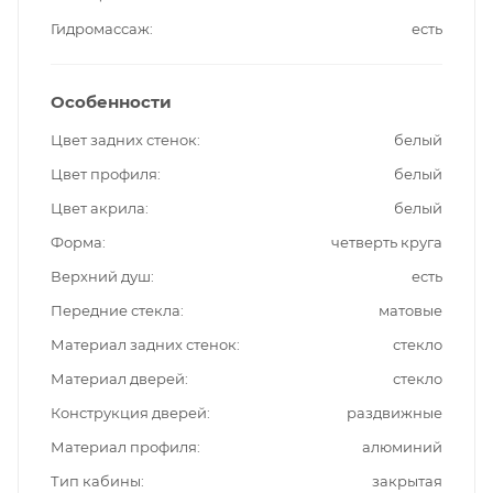
Гидромассаж
есть
Особенности
Цвет задних стенок
белый
Цвет профиля
белый
Цвет акрила
белый
Форма
четверть круга
Верхний душ
есть
Передние стекла
матовые
Материал задних стенок
стекло
Материал дверей
стекло
Конструкция дверей
раздвижные
Материал профиля
алюминий
Тип кабины
закрытая