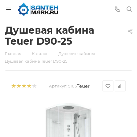
Душевая кабина
Teuer D90-25
—
—
—
Главная
Каталог
Душевые кабины
Душевая кабина Teuer D90-25
Teuer
Артикул:
5105