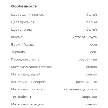
Особенности
Цвет задних стенок
белый
Цвет профиля
белый
Цвет акрила
белый
Форма
четверть круга
Верхний душ
есть
Зеркало
есть
Передние стекла
прозрачные
Материал задних стенок
стекло
Материал дверей
стекло
Конструкция дверей
раздвижные
Материал профиля
нержавеющая сталь
Тип кабины
закрытая
Материал передних
стекло