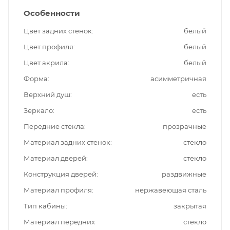
Особенности
Цвет задних стенок
белый
Цвет профиля
белый
Цвет акрила
белый
Форма
асимметричная
Верхний душ
есть
Зеркало
есть
Передние стекла
прозрачные
Материал задних стенок
стекло
Материал дверей
стекло
Конструкция дверей
раздвижные
Материал профиля
нержавеющая сталь
Тип кабины
закрытая
Материал передних
стекло