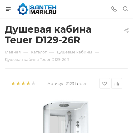
Душевая кабина
Teuer D129-26R
—
—
—
Главная
Каталог
Душевые кабины
Душевая кабина Teuer D129-26R
Teuer
Артикул:
5123