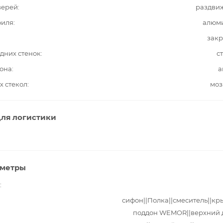
верей
раздви
филя
алюм
закр
дних стенок
с
она
а
х стекол
моз
ля логистики
аметры
сифон||Полка||смеситель||кр
поддон WEMOR||верхний 