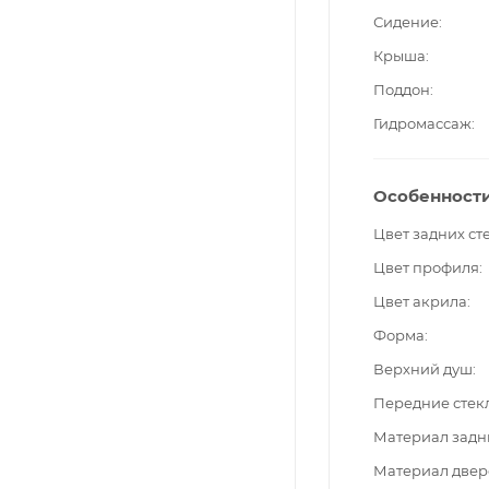
Сидение
Крыша
Поддон
Гидромассаж
Особенност
Цвет задних ст
Цвет профиля
Цвет акрила
Форма
Верхний душ
Передние стек
Материал задн
Материал двер