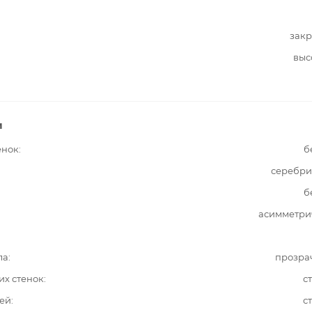
закр
выс
и
енок
б
серебри
б
асимметри
ла
прозра
их стенок
с
ей
с