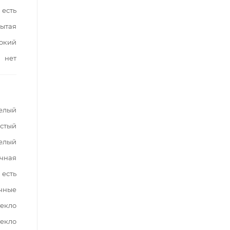
есть
ытая
окий
нет
елый
стый
елый
чная
есть
чные
текло
текло