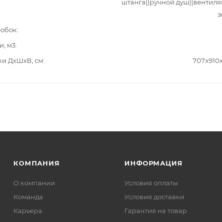
штанга||ручной душ||вентиля
э
робок
и, м3
ки ДxШxВ, см
707x910
КОМПАНИЯ
ИНФОРМАЦИЯ
О компании
Условия оплаты
Команда
Условия доставки
Карьера
Гарантия на товар