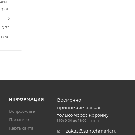
ция||
кран
3
0.72
x1760
ИНФОРМАЦИЯ
Временно
принимаем заказы
Вопрос-ответ
только через корзину
Политика
МО: 9:00 до 18:00 пн-птн
Карта сайта
zakaz@santehmark.ru