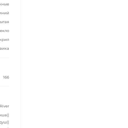
жные
иний
ытая
текло
крил
аика
166
River
ыша||
душ||