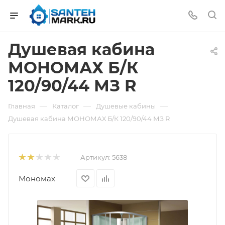
Душевая кабина
МОНОМАХ Б/К
120/90/44 МЗ R
—
—
—
Главная
Каталог
Душевые кабины
Душевая кабина МОНОМАХ Б/К 120/90/44 МЗ R
Артикул:
5638
Мономах