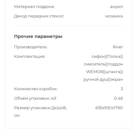
Материал поддона
акрил
Декор передних стекол
мозаика
Прочие параметры
Производитель
River
Комплектация
сифон||Полка||
смеситель||поддон
WEMOR||штанга||
ручной душ||экран
Количество коробок
3
Объём упаковки, м3
0.46
Размер упаковки ДxШxВ,
635x930x1760
см