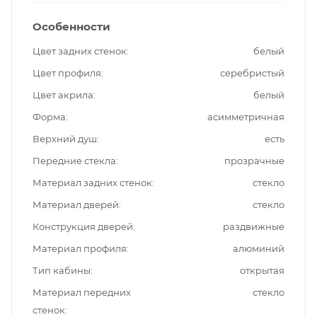
Особенности
Цвет задних стенок
белый
Цвет профиля
серебристый
Цвет акрила
белый
Форма
асимметричная
Верхний душ
есть
Передние стекла
прозрачные
Материал задних стенок
стекло
Материал дверей
стекло
Конструкция дверей
раздвижные
Материал профиля
алюминий
Тип кабины
открытая
Материал передних
стекло
стенок