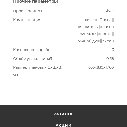
Прочие параметры
Производитель
River
Комплектация
сифон||Полка||
смеситель||поддон
WEMOR||штанга||
ручной душ||экран
Количество коробок
3
Объём упаковки, м3
0.38
Размер упаковки ДxШxВ,
635x830x1760
см
КАТАЛОГ
АКЦИИ