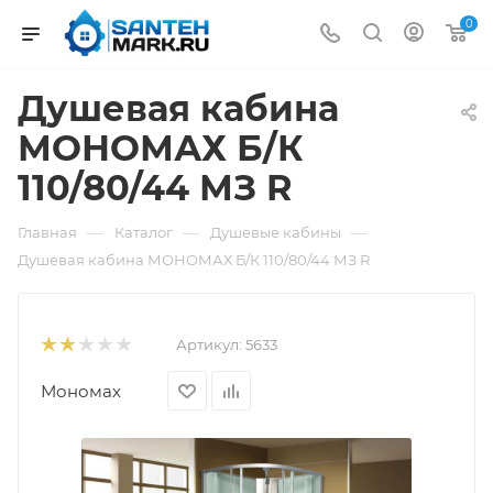
0
Душевая кабина
МОНОМАХ Б/К
110/80/44 МЗ R
—
—
—
Главная
Каталог
Душевые кабины
Душевая кабина МОНОМАХ Б/К 110/80/44 МЗ R
Артикул:
5633
Мономах