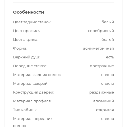
Особенности
Цвет задних стенок
белый
Цвет профиля
серебристый
Цвет акрила
белый
Форма
асимметричная
Верхний душ
есть
Передние стекла
прозрачные
Материал задних стенок
стекло
Материал дверей
стекло
Конструкция дверей
раздвижные
Материал профиля
алюминий
Тип кабины
открытая
Материал передних
стекло
стенок