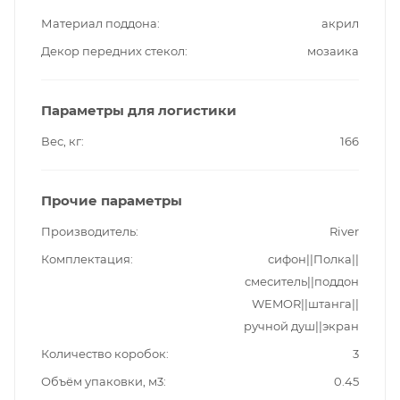
Материал поддона
акрил
Декор передних стекол
мозаика
Параметры для логистики
Вес, кг
166
Прочие параметры
Производитель
River
Комплектация
сифон||Полка||
смеситель||поддон
WEMOR||штанга||
ручной душ||экран
Количество коробок
3
Объём упаковки, м3
0.45