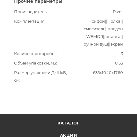
Прочие параметры
Производитель
River
Комплектация
сифон||Полка||
смеситель||поддон
WEMOR||штанга||
ручной душ||экран
Количество коробок
3
Объём упаковки, м3
0.53
Размер упаковки ДxШxВ,
635x1040x1760
см
КАТАЛОГ
АКЦИИ