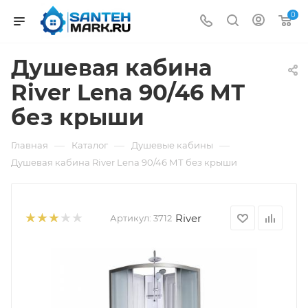
0
Душевая кабина
River Lena 90/46 МТ
без крыши
—
—
—
Главная
Каталог
Душевые кабины
Душевая кабина River Lena 90/46 МТ без крыши
River
Артикул:
3712