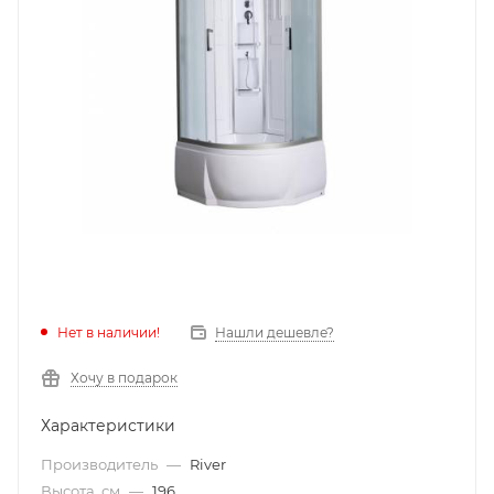
Нет в наличии!
Нашли дешевле?
Хочу в подарок
Характеристики
Производитель
—
River
Высота, см
—
196