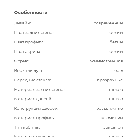
Особенности
Дизайн
современный
Цвет задних стенок
белый
Цвет профиля
белый
Цвет акрила
белый
Форма
асимметричная
Верхний душ
есть
Передние стекла
прозрачные
Материал задних стенок
стекло
Материал дверей
стекло
Конструкция дверей
раздвижные
Материал профиля
алюминий
Тип кабины
закрытая
Материал передних
стекло