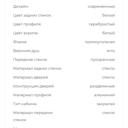
Дизайн
современный
Цвет задних стенок
белый
Цвет профиля
серебристый
Цвет акрила
белый
Форма
прямоугольная
Верхний душ
есть
Передние стекла
прозрачные
Материал задних стенок
стекло
Материал дверей
стекло
Конструкция дверей
раздвижные
Материал профиля
алюминий
Тип кабины
закрытая
Материал передних
стекло
стенок