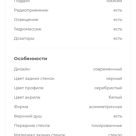
Поддон
низкий
Радиоприемник
есть
Освещение
есть
Гидромассаж
есть
Дозаторы
есть
Особенности
Дизайн
современный
Цвет задних стенок
черный
Цвет профиля
серебристый
Цвет акрила
белый
Форма
асимметричная
Верхний душ
есть
Передние стекла
тонированные
Материал задних стенок
стекло