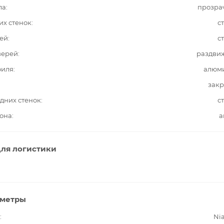
ла
прозра
их стенок
с
ей
с
верей
раздви
филя
алюм
закр
дних стенок
с
она
а
ля логистики
аметры
Ni