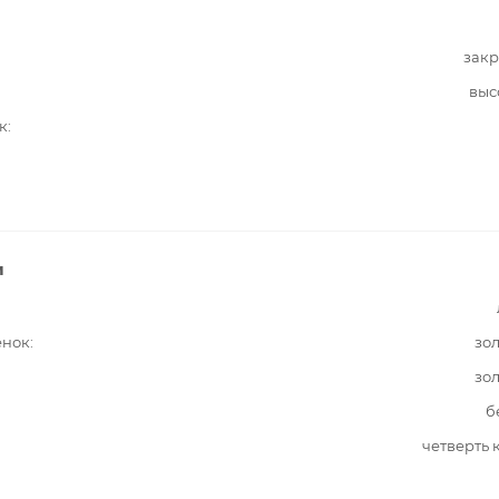
закр
выс
к
и
енок
зо
зо
б
четверть 