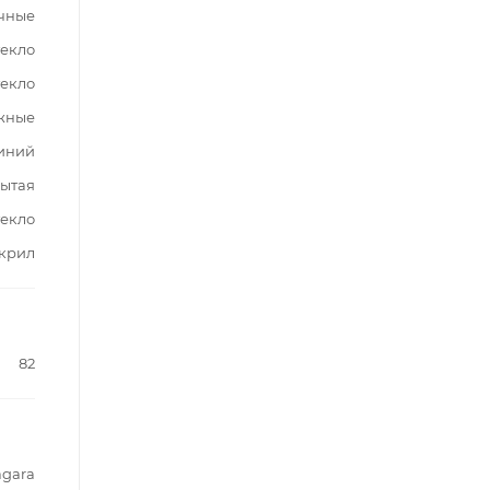
чные
текло
текло
жные
иний
ытая
текло
крил
82
agara