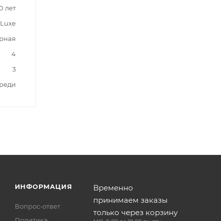
0 лет
Luxe
рная
4
3
реди
ИНФОРМАЦИЯ
Временно
принимаем заказы
Вопрос-ответ
только через корзину
Политика