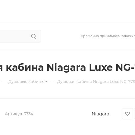
Временно принимаем заказы 
 кабина Niagara Luxe NG
—
—
Душевые кабины
Душевая кабина Niagara Luxe NG-77
Niagara
Артикул:
3734