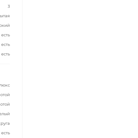
3
ытая
окий
есть
есть
есть
люкс
лотой
лотой
елый
круга
есть