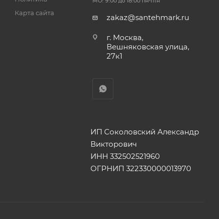
МО: 9:00 до 18:00 пн-птн
Карта сайта
zakaz@santehmark.ru
г. Москва,
Вешняковская улица,
27к1
ИП Соколовский Александр
Викторович
ИНН 332502521960
ОГРНИП 322330000013970