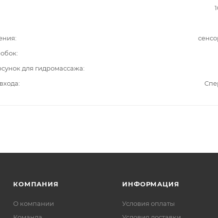
1
ения
сенсо
робок
рсунок для гидромассажа
входа
Спе
КОМПАНИЯ
ИНФОРМАЦИЯ
О компании
Условия оплаты
Команда
Условия доставки