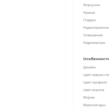
Форсунки
Крыша
Поддон
Радиоприемни
Освещение
Гидромассаж
Особенност
Дизайн
Цвет задних ст
Цвет профиля
Цвет акрила
Форма
Верхний душ