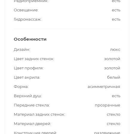
Радиоприемник
есть
Освещение
есть
Гидромассаж
есть
Особенности
Дизайн
люкс
Цвет задних стенок
золотой
Цвет профиля
золотой
Цвет акрила
белый
Форма
асимметричная
Верхний душ
есть
Передние стекла
прозрачные
Материал задних стенок
стекло
Материал дверей
стекло
Конструкция дверей
раздвижные