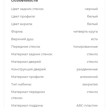
Особенности
Цвет задних стенок
черный
Цвет профиля
белый
Цвет акрила
белый
Форма
четверть круга
Верхний душ
есть
Передние стекла
тонированные
Материал задних стенок
стекло
Материал дверей
стекло
Конструкция дверей
раздвижные
Материал профиля
алюминий
Тип кабины
закрытая
Материал передних
стекло
стенок
Материал поддона
АБС-пластик