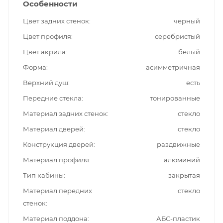
Особенности
Цвет задних стенок
черный
Цвет профиля
серебристый
Цвет акрила
белый
Форма
асимметричная
Верхний душ
есть
Передние стекла
тонированные
Материал задних стенок
стекло
Материал дверей
стекло
Конструкция дверей
раздвижные
Материал профиля
алюминий
Тип кабины
закрытая
Материал передних
стекло
стенок
Материал поддона
АБС-пластик