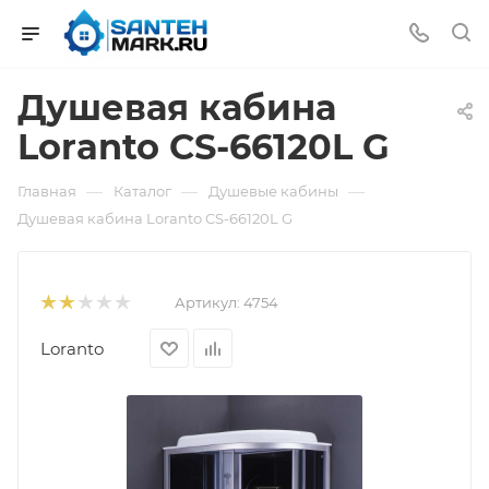
Душевая кабина
Loranto CS-66120L G
—
—
—
Главная
Каталог
Душевые кабины
Душевая кабина Loranto CS-66120L G
Артикул:
4754
Loranto