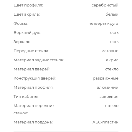
Цвет профиля
серебристый
Цвет акрила
белый
Форма
четверть круга
Верхний душ
есть
Зеркало
есть
Передние стекла
матовые
Материал задних стенок
акрил
Материал дверей
стекло
Конструкция дверей
раздвижные
Материал профиля
алюминий
Тип кабины
закрытая
Материал передних
стекло
стенок
Материал поддона
АБС-пластик