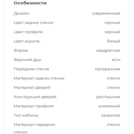
Особенности
Дизайн
современный
Цвет задних стенок
черный
Цвет профиля
черный
Цвет акрила
белый
Форма
квадратная
Верхний душ
есть
Передние стекла
прозрачные
Материал задних стенок
стекло
Материал дверей
стекло
Конструкция дверей
распашные
Материал профиля
алюминий
Тип кабины
закрытая
Материал передних
стекло
стенок