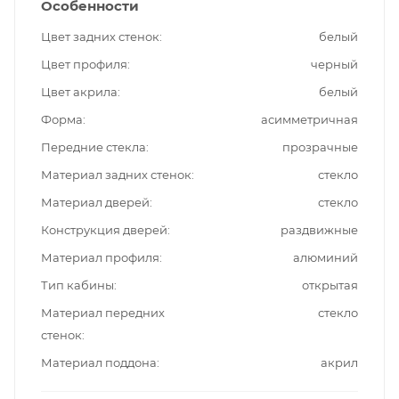
Особенности
Цвет задних стенок
белый
Цвет профиля
черный
Цвет акрила
белый
Форма
асимметричная
Передние стекла
прозрачные
Материал задних стенок
стекло
Материал дверей
стекло
Конструкция дверей
раздвижные
Материал профиля
алюминий
Тип кабины
открытая
Материал передних
стекло
стенок
Материал поддона
акрил