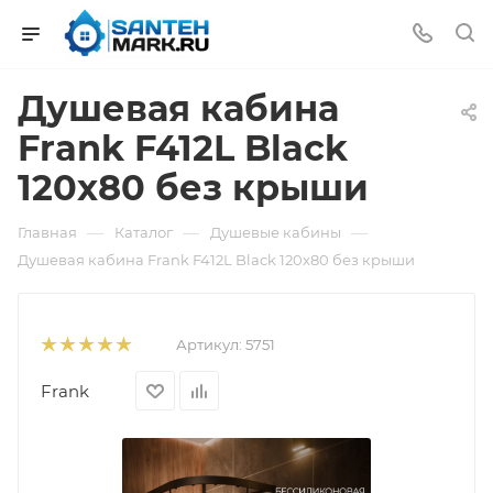
Душевая кабина
Frank F412L Black
120x80 без крыши
—
—
—
Главная
Каталог
Душевые кабины
Душевая кабина Frank F412L Black 120x80 без крыши
Артикул:
5751
Frank