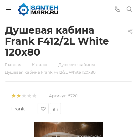
Душевая кабина
Frank F412/2L White
120x80
—
—
—
Главная
Каталог
Душевые кабины
Душевая кабина Frank F412/2L White 120x80
Артикул:
5720
Frank