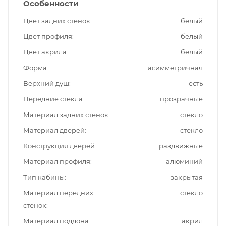
Особенности
Цвет задних стенок
белый
Цвет профиля
белый
Цвет акрила
белый
Форма
асимметричная
Верхний душ
есть
Передние стекла
прозрачные
Материал задних стенок
стекло
Материал дверей
стекло
Конструкция дверей
раздвижные
Материал профиля
алюминий
Тип кабины
закрытая
Материал передних
стекло
стенок
Материал поддона
акрил