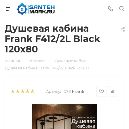
Душевая кабина
Frank F412/2L Black
120x80
—
—
—
Главная
Каталог
Душевые кабины
Душевая кабина Frank F412/2L Black 120x80
Frank
Артикул:
5711