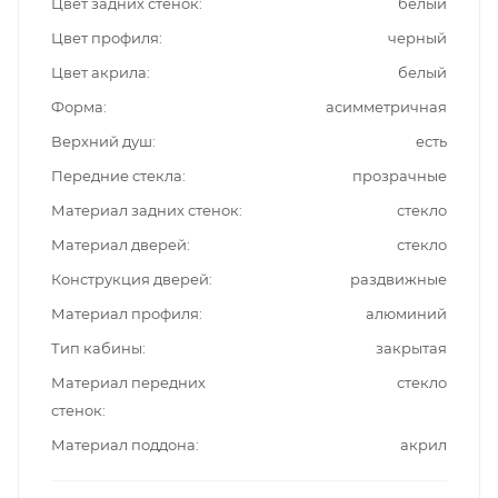
Цвет задних стенок
белый
Цвет профиля
черный
Цвет акрила
белый
Форма
асимметричная
Верхний душ
есть
Передние стекла
прозрачные
Материал задних стенок
стекло
Материал дверей
стекло
Конструкция дверей
раздвижные
Материал профиля
алюминий
Тип кабины
закрытая
Материал передних
стекло
стенок
Материал поддона
акрил