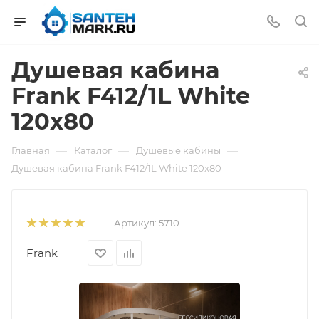
Душевая кабина
Frank F412/1L White
120x80
—
—
—
Главная
Каталог
Душевые кабины
Душевая кабина Frank F412/1L White 120x80
Артикул:
5710
Frank