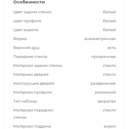
Особенности
Цвет задних стенок
белый
Цвет профиля
белый
Цвет акрила
белый
Форма
асимметричная
Верхний душ
есть
Передние стекла
прозрачные
Материал задних стенок
стекло
Материал дверей
стекло
Конструкция дверей
раздвижные
Материал профиля
алюминий
Тип кабины
закрытая
Материал передних
стекло
стенок
Материал поддона
акрил