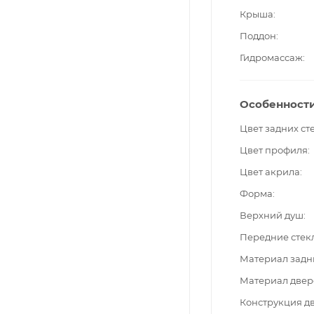
Крыша
Поддон
Гидромассаж
Особенност
Цвет задних ст
Цвет профиля
Цвет акрила
Форма
Верхний душ
Передние стек
Материал задн
Материал двер
Конструкция д