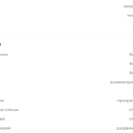
закр
ни
и
енок
б
б
б
асимметри
ла
прозра
их стенок
с
ей
с
верей
раздви