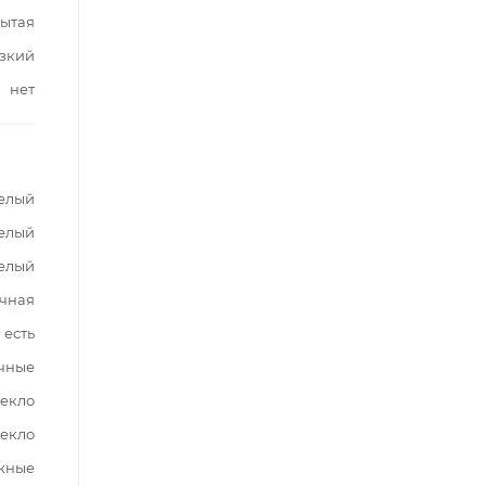
ытая
зкий
нет
елый
елый
елый
чная
есть
чные
текло
текло
жные