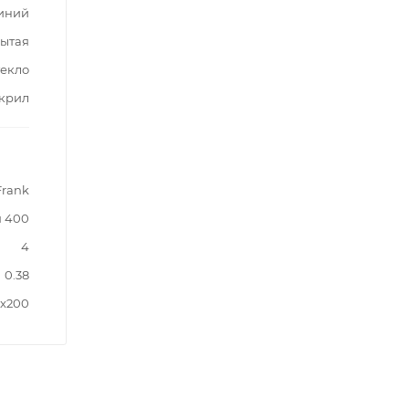
иний
ытая
текло
крил
Frank
 400
4
0.38
4x200