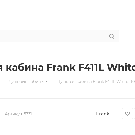
 кабина Frank F411L White
—
—
Душевые кабины
Душевая кабина Frank F411L White 11
Frank
Артикул:
5731