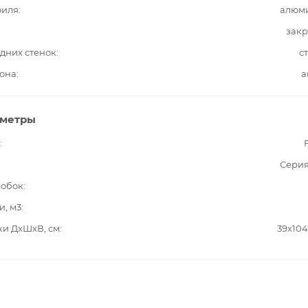
филя
алюм
закр
дних стенок
с
она
а
аметры
Серия
робок
и, м3
ки ДxШxВ, см
39x10