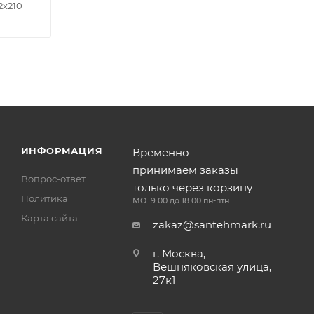
2x210
ИНФОРМАЦИЯ
Временно
принимаем заказы
Вопрос-ответ
только через корзину
Политика
МО: 9:00 до 18:00 пн-птн
Карта сайта
zakaz@santehmark.ru
г. Москва,
Вешняковская улица,
27к1