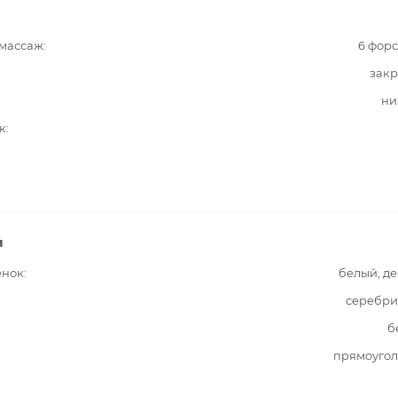
 массаж
6 фор
закр
ни
к
и
енок
белый, д
серебри
б
прямоугол