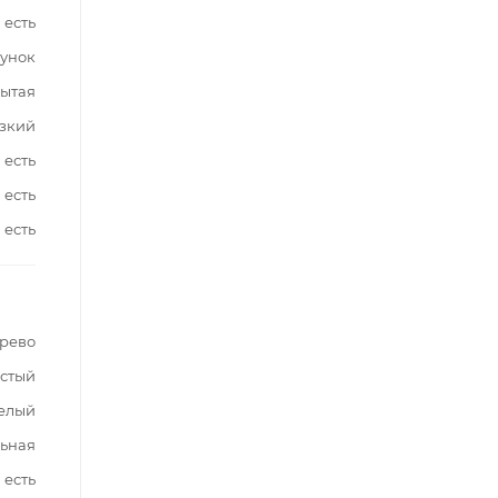
есть
сунок
ытая
зкий
есть
есть
есть
ерево
стый
елый
ьная
есть