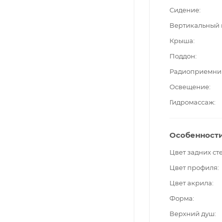
Сидение
Вертикальный
Крыша
Поддон
Радиоприемни
Освещение
Гидромассаж
Особенност
Цвет задних ст
Цвет профиля
Цвет акрила
Форма
Верхний душ