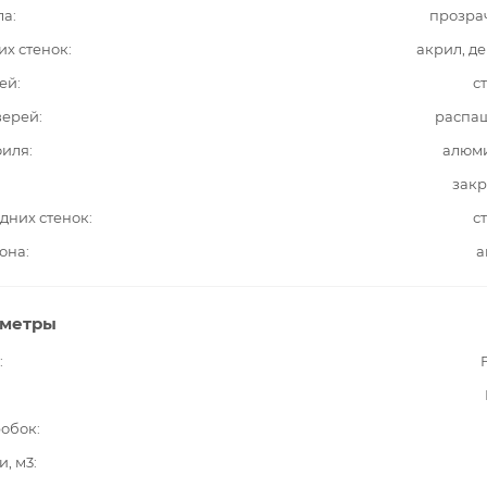
ла
прозра
их стенок
акрил, д
ей
с
верей
распа
филя
алюм
закр
дних стенок
с
она
а
аметры
робок
и, м3