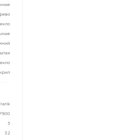
чные
ерево
текло
шные
иний
ытая
текло
крил
Frank
F900
5
3.2