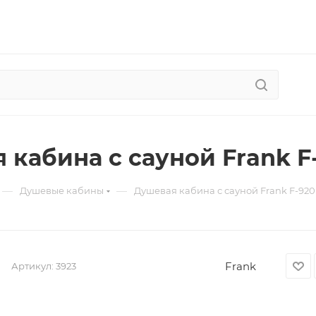
 кабина с сауной Frank F
—
—
Душевые кабины
Душевая кабина с сауной Frank F-920
Frank
Артикул:
3923