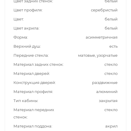
Цвет задних стенок
белый
Цвет профиля
серебристый
Цвет
белый
Цвет акрила
белый
Форма
асимметричная
Верхний душ
есть
Передние стекла
матовые, узорчатые
Материал задних стенок
стекло
Материал дверей
стекло
Конструкция дверей
раздвижные
Материал профиля
алюминий
Тип кабины
закрытая
Материал передних
стекло
стенок
Материал поддона
акрил