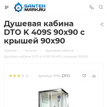
Душевая кабина
DTO K 409S 90x90 с
крышей 90x90
—
—
—
Главная
Каталог
Душевые кабины
Душевая кабина DTO K 409S 90x90 с крышей 90x90
DTO
Артикул:
5765