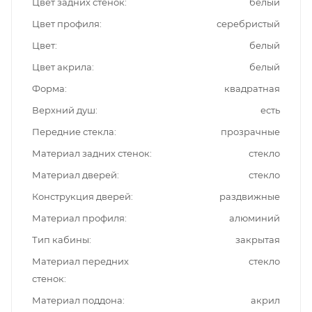
Цвет задних стенок
белый
Цвет профиля
серебристый
Цвет
белый
Цвет акрила
белый
Форма
квадратная
Верхний душ
есть
Передние стекла
прозрачные
Материал задних стенок
стекло
Материал дверей
стекло
Конструкция дверей
раздвижные
Материал профиля
алюминий
Тип кабины
закрытая
Материал передних
стекло
стенок
Материал поддона
акрил