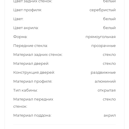
Цвет задних стенок
белый
Цвет профиля
серебристый
Цвет
белый
Цвет акрила
белый
Форма
прямоугольная
Передние стекла
прозрачные
Материал задних стенок
стекло
Материал дверей
стекло
Конструкция дверей
раздвижные
Материал профиля
алюминий
Тип кабины
открытая
Материал передних
стекло
стенок
Материал поддона
акрил