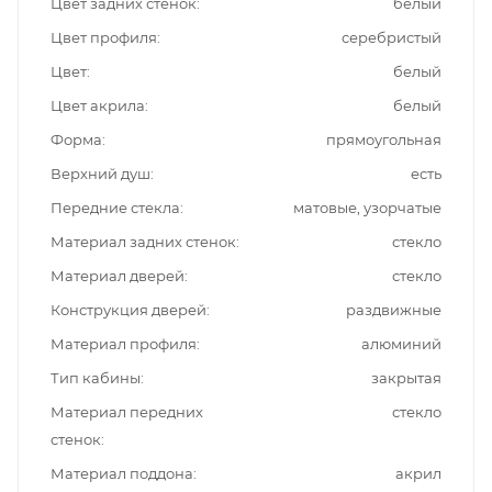
Цвет задних стенок
белый
Цвет профиля
серебристый
Цвет
белый
Цвет акрила
белый
Форма
прямоугольная
Верхний душ
есть
Передние стекла
матовые, узорчатые
Материал задних стенок
стекло
Материал дверей
стекло
Конструкция дверей
раздвижные
Материал профиля
алюминий
Тип кабины
закрытая
Материал передних
стекло
стенок
Материал поддона
акрил