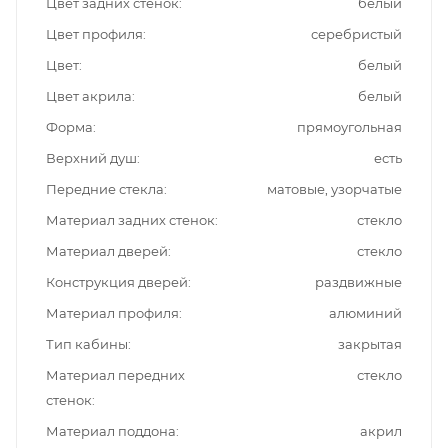
Цвет задних стенок
белый
Цвет профиля
серебристый
Цвет
белый
Цвет акрила
белый
Форма
прямоугольная
Верхний душ
есть
Передние стекла
матовые, узорчатые
Материал задних стенок
стекло
Материал дверей
стекло
Конструкция дверей
раздвижные
Материал профиля
алюминий
Тип кабины
закрытая
Материал передних
стекло
стенок
Материал поддона
акрил