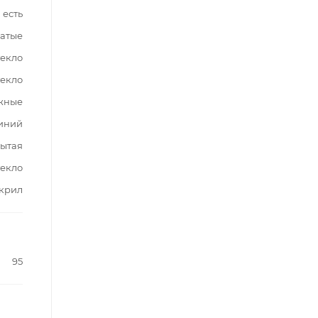
есть
чатые
текло
текло
жные
иний
ытая
текло
крил
95