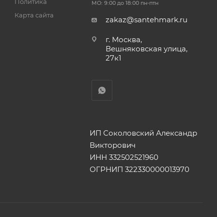
Политика
МО: 9:00 до 18:00 пн-птн
Карта сайта
zakaz@santehmark.ru
г. Москва,
Вешняковская улица,
27к1
ИП Соколовский Александр
Викторович
ИНН 332502521960
ОГРНИП 322330000013970