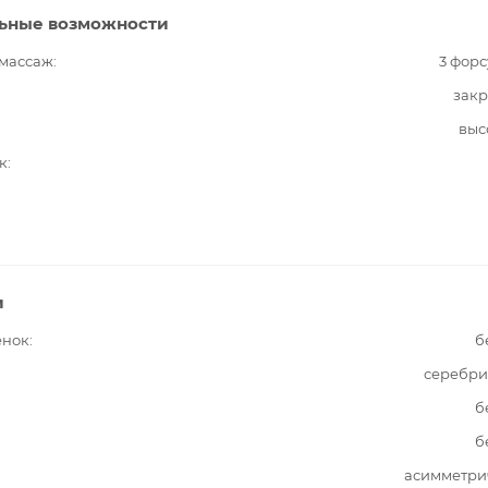
ьные возможности
 массаж
3 фор
закр
выс
к
и
енок
б
серебри
б
б
асимметри