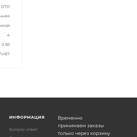
DTO
нняя
рикой
4
0.85
7x167
ИНФОРМАЦИЯ
Временно
принимаем заказы
Вопрос-ответ
только через корзину