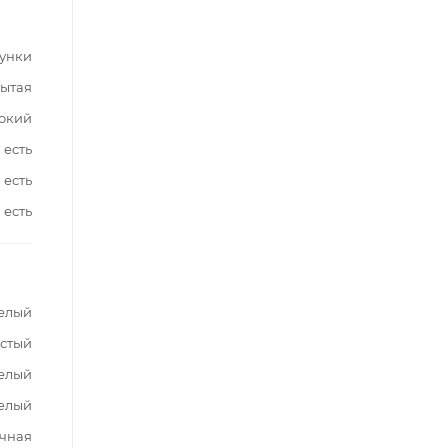
сунки
ытая
окий
есть
есть
есть
елый
стый
елый
елый
чная