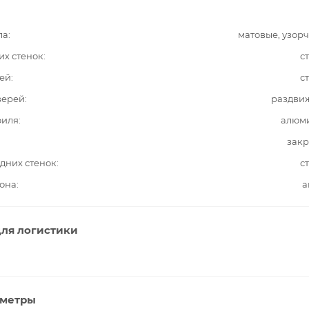
ла
матовые, узор
их стенок
с
ей
с
верей
раздви
филя
алюм
закр
дних стенок
с
она
а
ля логистики
аметры