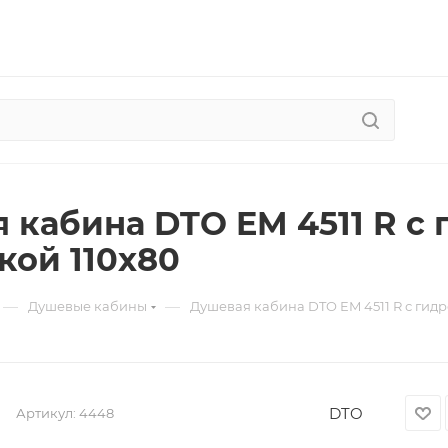
 кабина DTO EM 4511 R с
кой 110х80
—
—
Душевые кабины
Душевая кабина DTO EM 4511 R с гид
DTO
Артикул:
4448