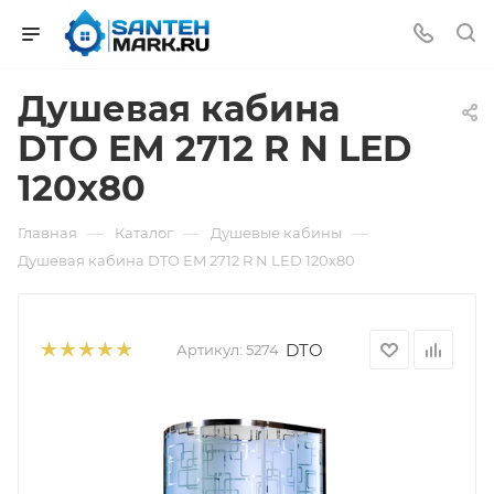
Душевая кабина
DTO EM 2712 R N LED
120x80
—
—
—
Главная
Каталог
Душевые кабины
Душевая кабина DTO EM 2712 R N LED 120x80
DTO
Артикул:
5274