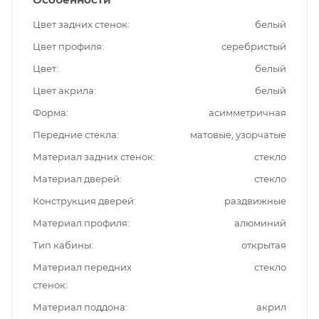
Цвет задних стенок
белый
Цвет профиля
серебристый
Цвет
белый
Цвет акрила
белый
Форма
асимметричная
Передние стекла
матовые, узорчатые
Материал задних стенок
стекло
Материал дверей
стекло
Конструкция дверей
раздвижные
Материал профиля
алюминий
Тип кабины
открытая
Материал передних
стекло
стенок
Материал поддона
акрил