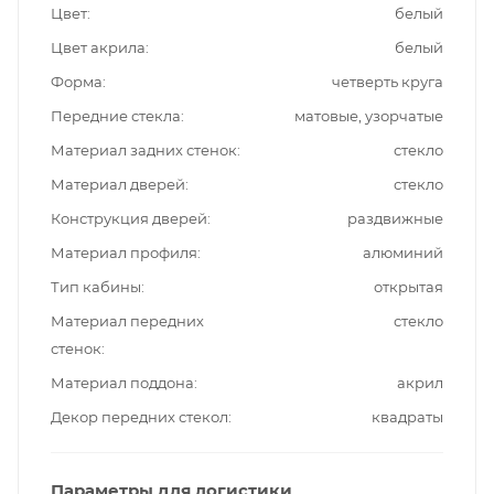
Цвет
белый
Цвет акрила
белый
Форма
четверть круга
Передние стекла
матовые, узорчатые
Материал задних стенок
стекло
Материал дверей
стекло
Конструкция дверей
раздвижные
Материал профиля
алюминий
Тип кабины
открытая
Материал передних
стекло
стенок
Материал поддона
акрил
Декор передних стекол
квадраты
Параметры для логистики