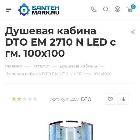
0
Душевая кабина
DTO EM 2710 N LED с
гм. 100x100
—
—
—
Главная
Каталог
Душевые кабины
Душевая кабина DTO EM 2710 N LED с гм. 100x100
DTO
Артикул:
5259