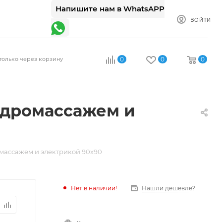
Напишите нам в WhatsAPP
ВОЙТИ
только через корзину
0
0
0
идромассажем и
омассажем и электрикой 90х90
Нет в наличии!
Нашли дешевле?