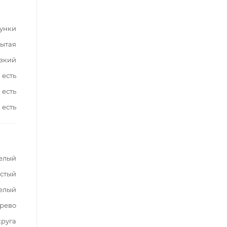
сунки
ытая
зкий
есть
есть
есть
елый
стый
елый
ерево
круга