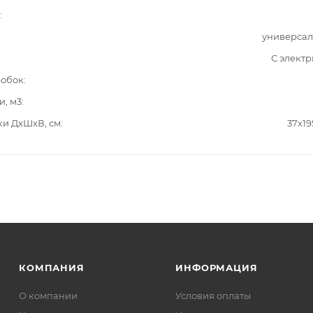
универсал
С элект
робок
и, м3
ки ДxШxВ, см
37x19
КОМПАНИЯ
ИНФОРМАЦИЯ
О компании
Условия оплаты