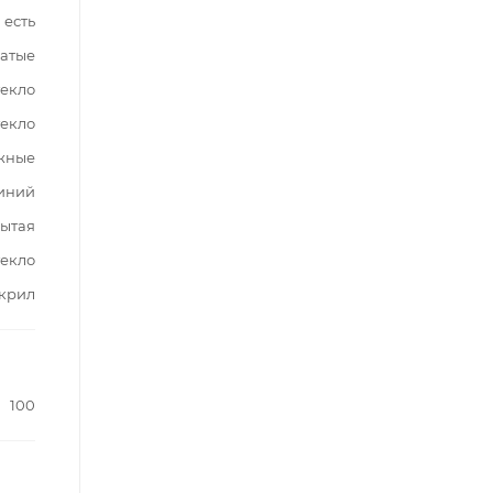
есть
чатые
текло
текло
жные
иний
ытая
текло
крил
100