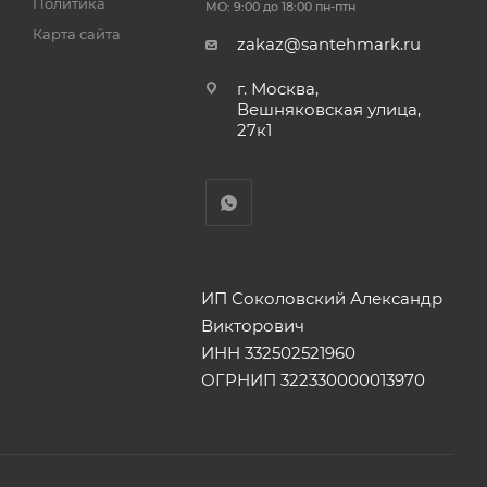
Политика
МО: 9:00 до 18:00 пн-птн
Карта сайта
zakaz@santehmark.ru
г. Москва,
Вешняковская улица,
27к1
ИП Соколовский Александр
Викторович
ИНН 332502521960
ОГРНИП 322330000013970