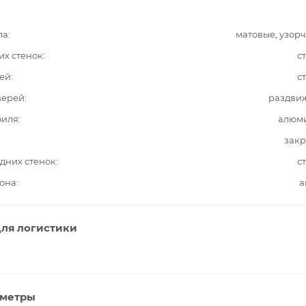
ла
матовые, узор
их стенок
с
ей
с
верей
раздви
филя
алюм
закр
дних стенок
с
она
а
ля логистики
аметры