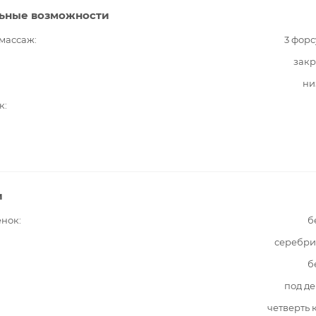
ьные возможности
 массаж
3 фор
закр
ни
к
и
енок
б
серебри
б
под д
четверть 