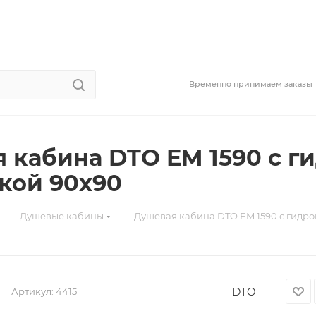
Временно принимаем заказы 
 кабина DTO EM 1590 с г
кой 90х90
—
—
Душевые кабины
Душевая кабина DTO EM 1590 с гидр
DTO
Артикул:
4415