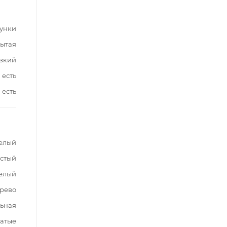
сунки
ытая
зкий
есть
есть
елый
стый
елый
ерево
ьная
чатые