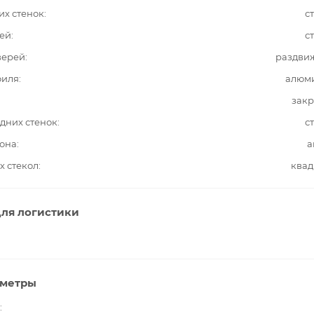
их стенок
с
ей
с
верей
раздви
филя
алюм
закр
дних стенок
с
она
а
х стекол
квад
ля логистики
аметры