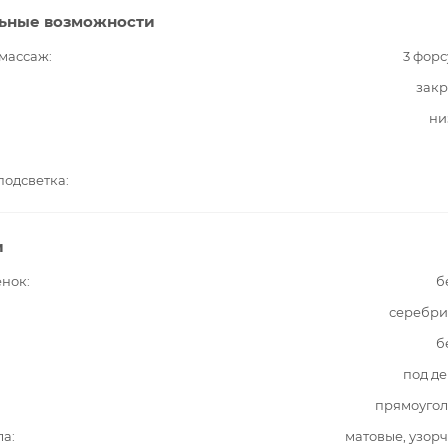
ьные возможности
 массаж
3 фор
закр
ни
подсветка
и
енок
б
серебри
б
под д
прямоугол
ла
матовые, узор