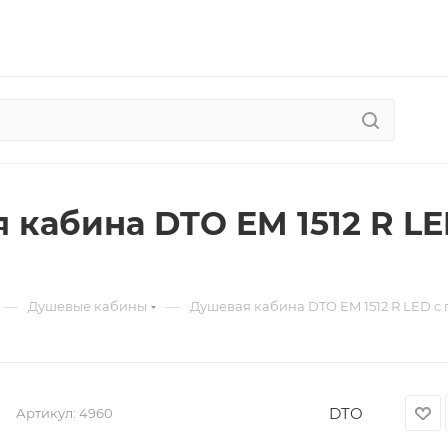
 кабина DTO EM 1512 R L
—
—
Душевые кабины
Душевая кабина DTO EM 1512 R LED с
DTO
Артикул:
4960