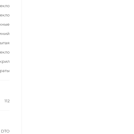
текло
текло
жные
иний
ытая
текло
крил
раты
112
DTO