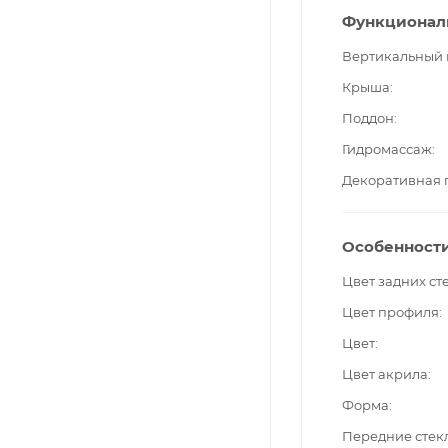
Функционал
Вертикальный
Крыша
Поддон
Гидромассаж
Декоративная 
Особенност
Цвет задних ст
Цвет профиля
Цвет
Цвет акрила
Форма
Передние стек