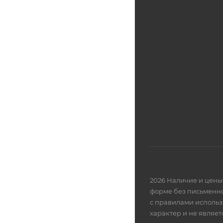
2026 Наличие и цены 
форме без письменно
с правилами использ
характер и не являе