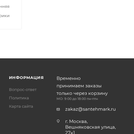
нняя
трики
ИНФОРМАЦИЯ
Временно
принимаем заказы
Вопрос-ответ
только через корзину
Политика
МО: 9:00 до 18:00 пн-птн
Карта сайта
zakaz@santehmark.ru
г. Москва,
Вешняковская улица,
27к1