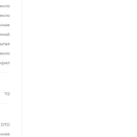
текло
текло
жные
иний
ытая
текло
крил
112
DTO
нняя