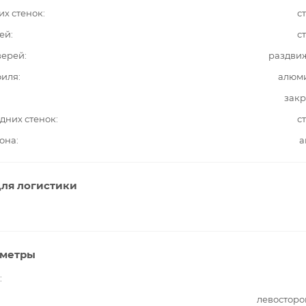
их стенок
с
ей
с
верей
раздви
филя
алюм
закр
дних стенок
с
она
а
ля логистики
аметры
левосторо