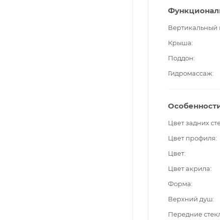
Функционал
Вертикальный
Крыша
Поддон
Гидромассаж
Особенност
Цвет задних ст
Цвет профиля
Цвет
Цвет акрила
Форма
Верхний душ
Передние стек