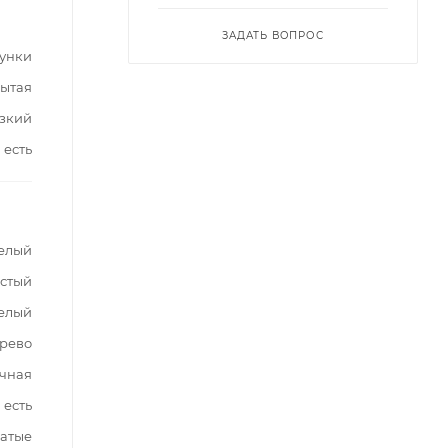
ЗАДАТЬ ВОПРОС
сунки
ытая
зкий
есть
елый
стый
елый
ерево
чная
есть
чатые