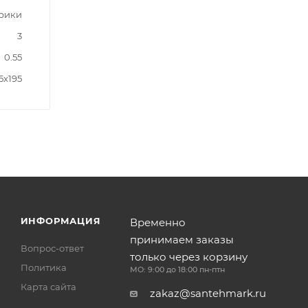
трики
3
0.55
5x195
ИНФОРМАЦИЯ
Временно
принимаем заказы
Вопрос-ответ
только через корзину
Политика
МО: 9:00 до 18:00 пн-птн
Карта сайта
zakaz@santehmark.ru