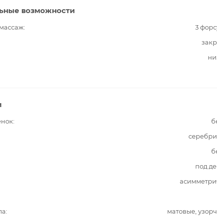
ьные возможности
 массаж
3 фор
закр
ни
и
енок
б
серебри
б
под д
асимметри
ла
матовые, узор