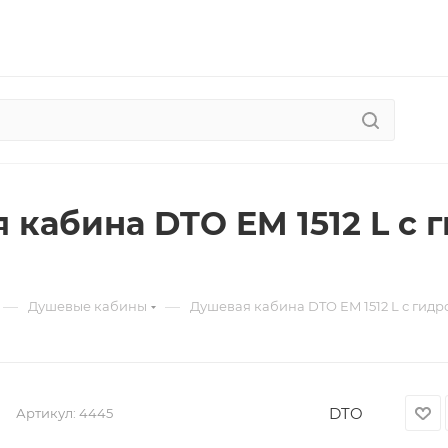
 кабина DTO EM 1512 L с
—
—
Душевые кабины
Душевая кабина DTO EM 1512 L с гид
DTO
Артикул:
4445