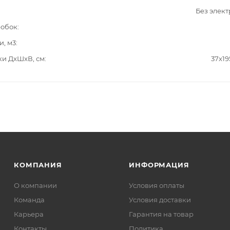
Без элек
робок
и, м3
ки ДxШxВ, см
37x19
КОМПАНИЯ
ИНФОРМАЦИЯ
О компании
Условия оплаты
Команда
Условия доставки
Карьера
Гарантия на товар
Контакты
Политика