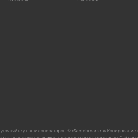
уточняйте у наших операторов. © «Santehmark.ru» Копирование в
го разрешения владельцев авторских прав запрещено. Сайт испол