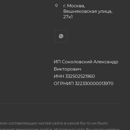
г. Москва,
Вешняковская улица,
27к1
ИП Соколовский Александр
Викторович
ИНН 332502521960
ОГРНИП 322330000013970
сех составляющих частей сайта в какой бы то ни было
ьзует технологию cookie. Используя сайт, Вы соглашаетесь