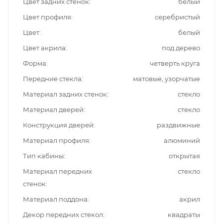
Цвет задних стенок
белый
Цвет профиля
серебристый
Цвет
белый
Цвет акрила
под дерево
Форма
четверть круга
Передние стекла
матовые, узорчатые
Материал задних стенок
стекло
Материал дверей
стекло
Конструкция дверей
раздвижные
Материал профиля
алюминий
Тип кабины
открытая
Материал передних
стекло
стенок
Материал поддона
акрил
Декор передних стекол
квадраты