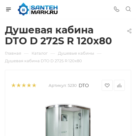
Душевая кабина
DTO D 272S R 120x80
—
—
—
Главная
Каталог
Душевые кабины
Душевая кабина DTO D 272S R 120x80
DTO
Артикул:
5230