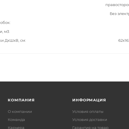
правосторо
Без элек
робок
и, м3
ки ДxШxВ, см
62x16
КОМПАНИЯ
ИНФОРМАЦИЯ
О компании
Условия оплаты
Команда
Условия доставки
Карьера
Гарантия на товар