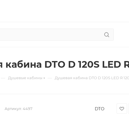
 кабина DTO D 120S LED R
—
—
Душевые кабины
Душевая кабина DTO D 120S LED R 12
DTO
Артикул:
4497