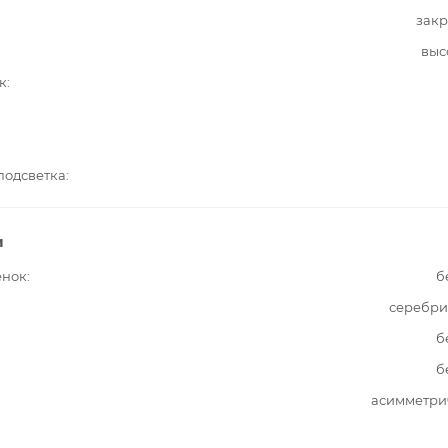
закр
выс
к
подсветка
и
енок
б
серебри
б
б
асимметри