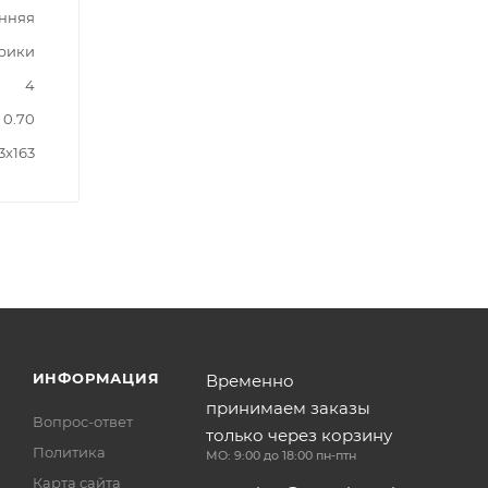
нняя
трики
4
0.70
3x163
ИНФОРМАЦИЯ
Временно
принимаем заказы
Вопрос-ответ
только через корзину
Политика
МО: 9:00 до 18:00 пн-птн
Карта сайта