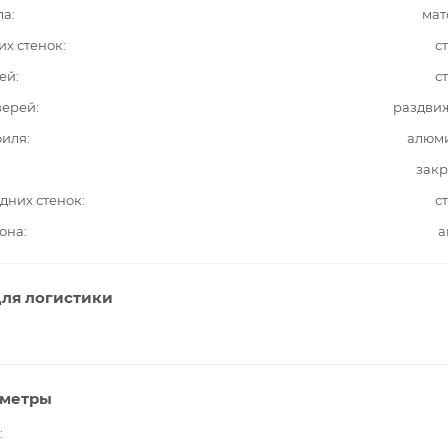
ла
мат
их стенок
с
ей
с
верей
раздви
филя
алюм
закр
дних стенок
с
она
а
ля логистики
аметры