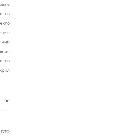
овые
текло
текло
жные
иний
ытая
текло
крил
90
DTO