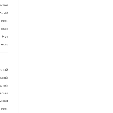
ытая
окий
есть
есть
Нет
есть
елый
стый
елый
елый
чная
есть