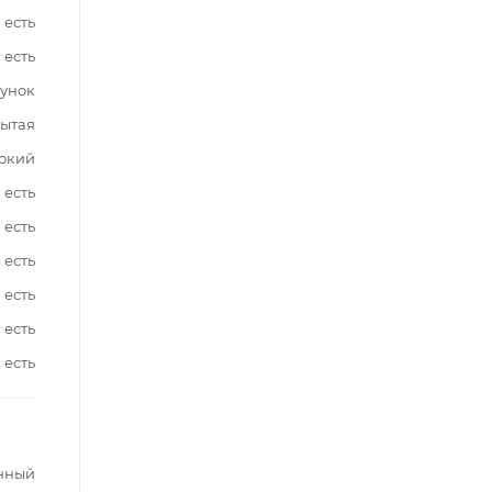
есть
есть
сунок
ытая
окий
есть
есть
есть
есть
есть
есть
нный