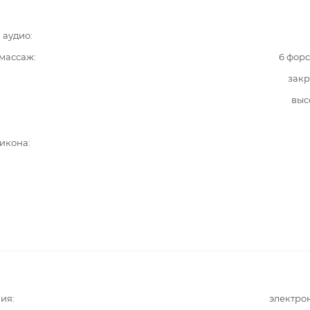
 аудио
 массаж
6 фор
закр
выс
ликона
ния
электро