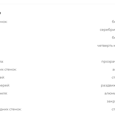
и
енок
б
серебри
б
четверть 
ла
прозра
их стенок
а
ей
с
верей
раздви
филя
алюм
закр
дних стенок
с