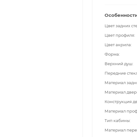
Особенност
Цвет задних ст
Цвет профиля
Цвет акрила
Форма
Верхний душ
Передние стек
Материал задн
Материал двер
Конструкция д
Материал про
Тип кабины
Материал пере