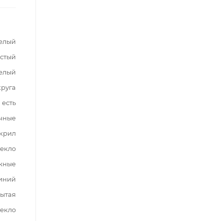
елый
стый
елый
круга
есть
чные
крил
текло
жные
иний
ытая
текло