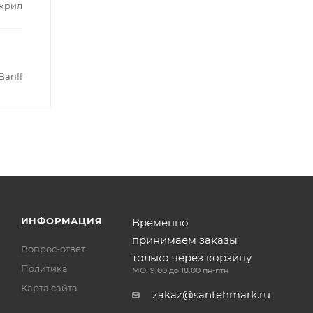
крил
Banff
ИНФОРМАЦИЯ
Временно
принимаем заказы
Вопрос-ответ
только через корзину
Политика
МО: 9:00 до 18:00 пн-птн
Карта сайта
zakaz@santehmark.ru