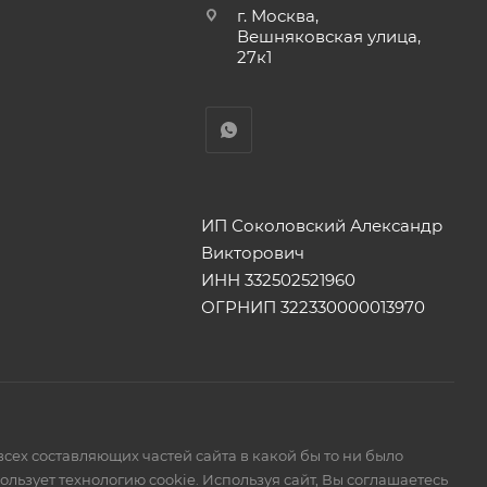
г. Москва,
Вешняковская улица,
27к1
ИП Соколовский Александр
Викторович
ИНН 332502521960
ОГРНИП 322330000013970
сех составляющих частей сайта в какой бы то ни было
ьзует технологию cookie. Используя сайт, Вы соглашаетесь