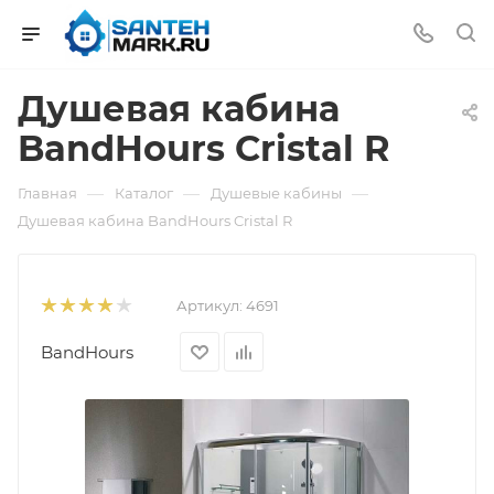
Душевая кабина
BandHours Cristal R
—
—
—
Главная
Каталог
Душевые кабины
Душевая кабина BandHours Cristal R
Артикул:
4691
BandHours