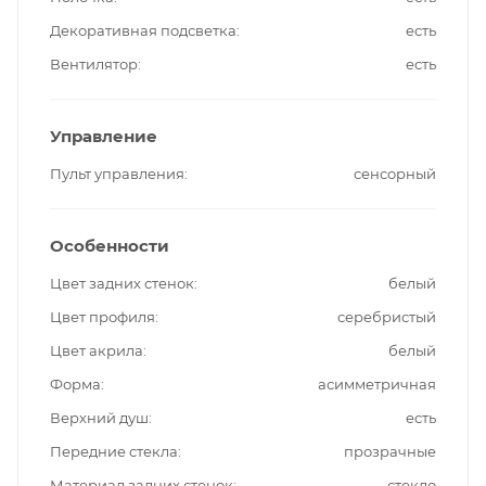
Декоративная подсветка
есть
Вентилятор
есть
Управление
Пульт управления
сенсорный
Особенности
Цвет задних стенок
белый
Цвет профиля
серебристый
Цвет акрила
белый
Форма
асимметричная
Верхний душ
есть
Передние стекла
прозрачные
Материал задних стенок
стекло