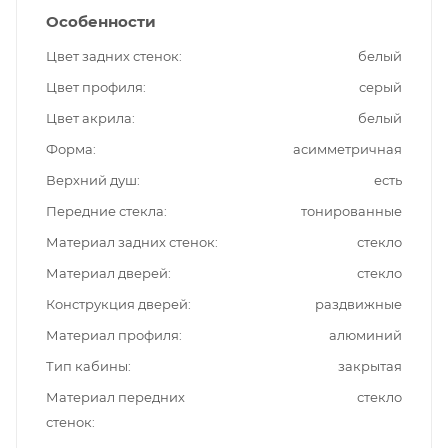
Особенности
Цвет задних стенок
белый
Цвет профиля
серый
Цвет акрила
белый
Форма
асимметричная
Верхний душ
есть
Передние стекла
тонированные
Материал задних стенок
стекло
Материал дверей
стекло
Конструкция дверей
раздвижные
Материал профиля
алюминий
Тип кабины
закрытая
Материал передних
стекло
стенок