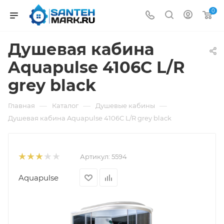
0
Душевая кабина
Aquapulse 4106C L/R
grey black
—
—
—
Главная
Каталог
Душевые кабины
Душевая кабина Aquapulse 4106C L/R grey black
Артикул:
5594
Aquapulse