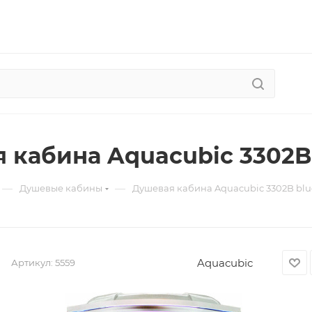
 кабина Aquacubic 3302B 
—
—
Душевые кабины
Душевая кабина Aquacubic 3302B blue
Aquacubic
Артикул:
5559