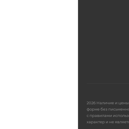
2026 Наличие и цены 
форме без письменно
с правилами использ
характер и не являе