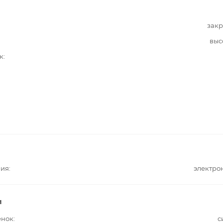
закр
выс
к
ния
электро
и
енок
с