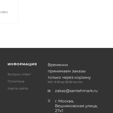
cubic
ИНФОРМАЦИЯ
Временно
принимаем заказы
Вопрос-ответ
только через корзину
Политика
МО: 9:00 до 18:00 пн-птн
Карта сайта
zakaz@santehmark.ru
г. Москва,
Вешняковская улица,
27к1