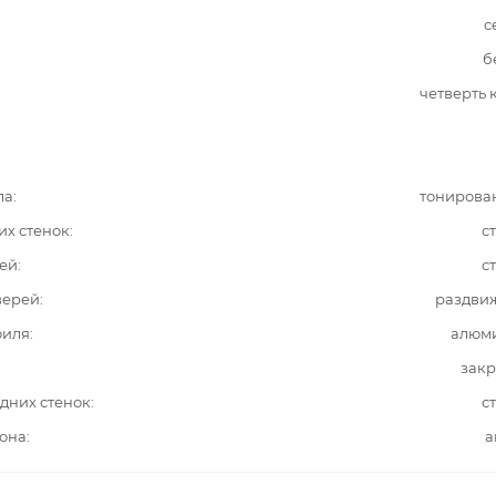
с
б
четверть 
ла
тонирова
их стенок
с
ей
с
верей
раздви
филя
алюм
закр
дних стенок
с
она
а