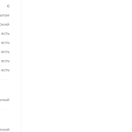
6
ытая
окий
есть
есть
есть
есть
есть
нный
иний