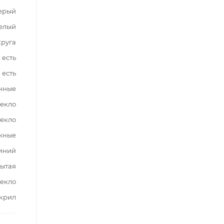
ерый
елый
круга
есть
есть
нные
текло
текло
жные
иний
ытая
текло
крил